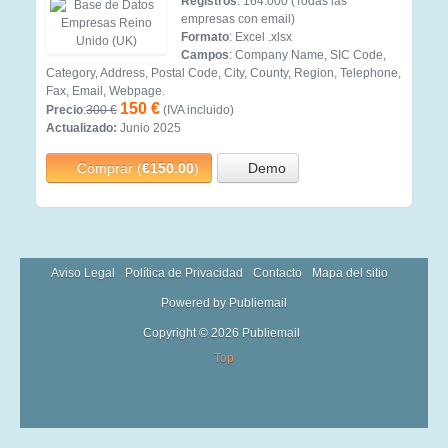
Registros
: 164.000 (Todas las
empresas con email)
Formato
: Excel .xlsx
Campos
: Company Name, SIC Code,
Category, Address, Postal Code, City, County, Region, Telephone,
Fax, Email, Webpage.
150 €
Precio
:
300 €
(IVA incluido)
Actualizado:
Junio 2025
Comprar (
€150.00
)
Demo
Aviso Legal
Política de Privacidad
Contacto
Mapa del sitio
Powered by Publiemail
Copyright © 2026 Publiemail
Top